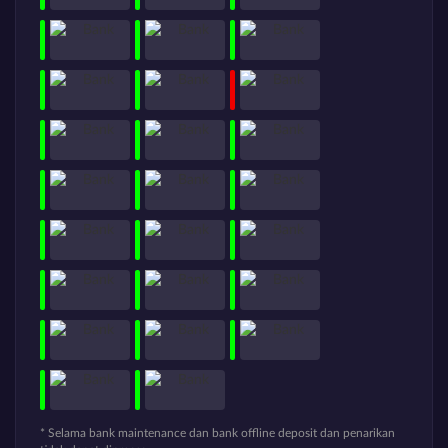
* Selama bank maintenance dan bank offline deposit dan penarikan