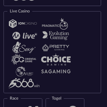
Live Casino
Race
Togel