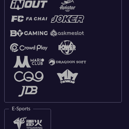
E-Sports