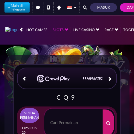
Main di
MASUK
DAF
Telegram
IDR
12,663,399,
HOT GAMES
SLOTS
LIVE CASINO
RACE
TOGE
CQ9
SEMUA
PERMAINAN
TOP
SLOTS
20