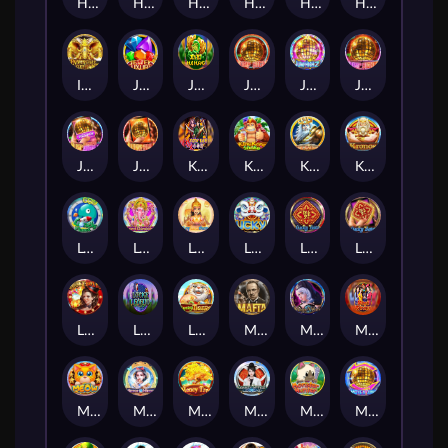
Hollywood Pets
Hong Kong Flavor
Hot DJ
Hot Pinatas
Hot Spin
Hungry Cats
Invincible Elephant
Jewel Luxury
Jin Bi Hui Huang
Jump High
Jump High 2
Jump Higher
Jump Higher Mobile
Jumping Mobile
Kickin' Kash
King Kong Shake
King of Atlantis
Kronos
Lonely Planet
Lord Ganesha
Loy Krathong
Lucky 3
Lucky Bats
Lucky Bats M
Lucky Boxes
Lucky Legend
Lucky Tigers
Mafia
Magic World
Mega Winner
Meow
Mirror Mirror
Money Tree
Monkey Office Legend
Monster Hunter
Move n' Jump