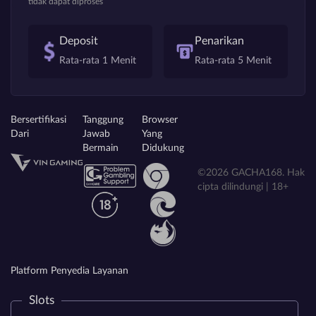
tidak dapat diproses
Deposit
Penarikan
Rata-rata 1 Menit
Rata-rata 5 Menit
Bersertifikasi
Tanggung
Browser
Dari
Jawab
Yang
Bermain
Didukung
©2026 GACHA168. Hak
cipta dilindungi | 18+
Platform Penyedia Layanan
Slots