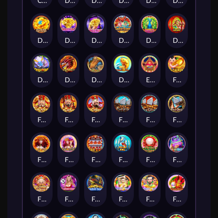
Cricket Fever
Da Fa Cai
Da Hong Zhong
Detective Dee
Detective Dee 2
Diamond Fruit
Diamond Treasure
Disco Night
Disco Night M
Dollar Bomb
Double Fly
Double Happiness
Dragon Ball
Dragon Heart
Dragon Hunters
Dragon Koi
Ecstatic Circus
Fa Cai Fu Wa
Fa Cai Shen
Fa Cai Shen M
Fa Cai Shen2
Fire Chibi
Fire Chibi 2
Fire Chibi M
Fire Queen
Fire Queen2
Fire777
Fishing King
Flower Fortunes
Fly Out
Flying Cai Shen
Football Baby
Football Boots
Football Fever
Football Fever M
Fortune Dragon