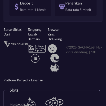
Deposit
Penarikan
Rata-rata 1 Menit
Rata-rata 5 Menit
Bersertifikasi
Tanggung
Browser
Dari
Jawab
Yang
Bermain
Didukung
©2026 GACHA168. Hak
cipta dilindungi | 18+
Platform Penyedia Layanan
Slots