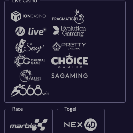
Live Casino
Race
Togel