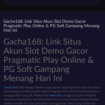
Gacha168: Link Situs Akun Slot Demo Gacor
Pragmatic Play Online & PG Soft Gampang Menang
Hari Ini
Gacha168: Link Situs
Akun Slot Demo Gacor
Pragmatic Play Online &
PG Soft Gampang
Menang Hari Ini
"
Gacha168
hadir sebagai referensi bagi pemain yang ingin mencoba slot demo
dari berbagai provider populer seperti Pragmatic Play dan PG Soft tanpa harus
menggunakan uang asli. Melalui fitur
demo slot
, pengguna dapat mengenal
mekanisme permainan, memahami fitur bonus, serta menguji strategi bermain
sebelum beralih ke mode permainan sesungguhnya. Akses yang mudah dan