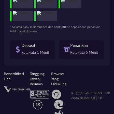
* Selama bank maintenance dan bank offline deposit dan penarikan
tidak dapat diproses
Deposit
Penarikan
Rata-rata 1 Menit
Rata-rata 5 Menit
Bersertifikasi
Tanggung
Browser
Dari
Jawab
Yang
Bermain
Didukung
©2026 GACHA168. Hak
cipta dilindungi | 18+