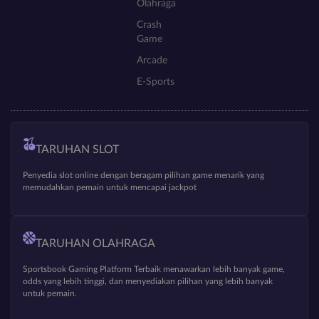
Olahraga
Crash
Game
Arcade
E-Sports
TARUHAN SLOT
Penyedia slot online dengan beragam pilihan game menarik yang
memudahkan pemain untuk mencapai jackpot
TARUHAN OLAHRAGA
Sportsbook Gaming Platform Terbaik menawarkan lebih banyak game,
odds yang lebih tinggi, dan menyediakan pilihan yang lebih banyak
untuk pemain.