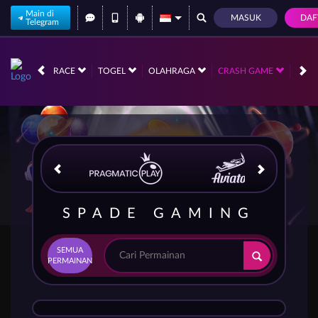
Main di
MASUK
DAF
Telegram
 CASINO
RACE
TOGEL
OLAHRAGA
CRASH GAME
ARC
SPADE GAMING
SEMUA
PERMAINAN