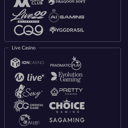
Live Casino