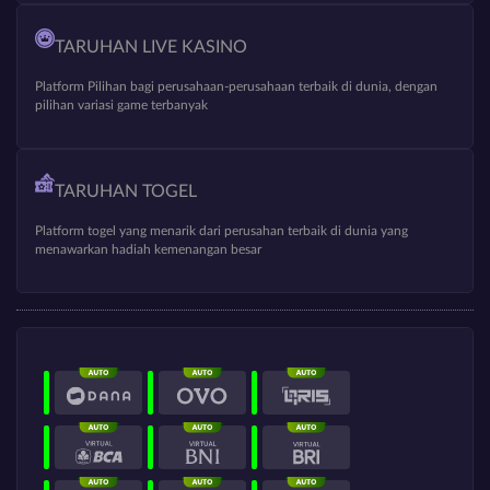
TARUHAN LIVE KASINO
Platform Pilihan bagi perusahaan-perusahaan terbaik di dunia, dengan
pilihan variasi game terbanyak
TARUHAN TOGEL
Platform togel yang menarik dari perusahan terbaik di dunia yang
menawarkan hadiah kemenangan besar