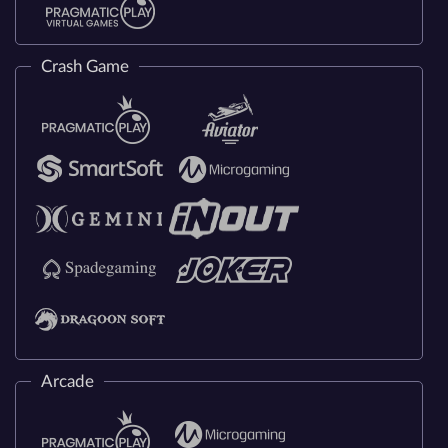
Crash Game
Arcade