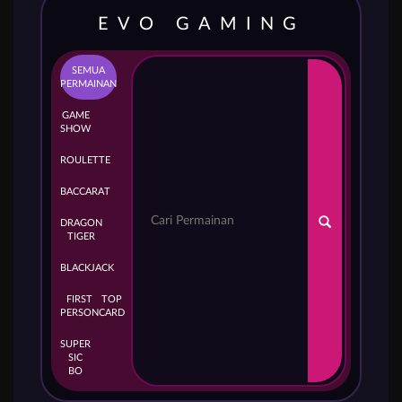
EVO GAMING
SEMUA
PERMAINAN
GAME
SHOW
ROULETTE
BACCARAT
DRAGON
TIGER
BLACKJACK
FIRST
TOP
PERSON
CARD
SUPER
SIC
BO