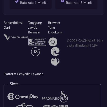
Rata-rata 1 Menit
Rata-rata 5 Menit
Bersertifikasi
Tanggung
Browser
Dari
Jawab
Yang
Bermain
Didukung
©2026 GACHA168. Hak
cipta dilindungi | 18+
Platform Penyedia Layanan
Slots