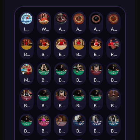
Ice Fishing
WAR
American_Roulette
Auto_Roulette
Auto_Roulette_La_Partage
Auto_Roulette_VIP
Baccarat_A
Baccarat_B
Baccarat_C
Baccarat_Control_Squeeze
Baccarat_Squeeze
Red Baron RNG
MONOPOLY Roll'em
Blackjack_B
Blackjack_C
Blackjack_D
Blackjack_Diamond_VIP
Blackjack_E
Blackjack_Fortune_VIP
Blackjack_G
Blackjack_Grand_VIP
Blackjack_H
Blackjack_I
Blackjack_Infinite
Blackjack_J
Blackjack_Party
Blackjack_Platinum_VIP
Blackjack_Silver_1
Blackjack_Silver_2
Blackjack_Silver_3