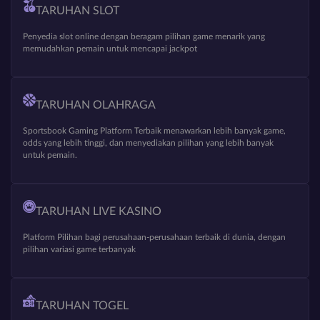
TARUHAN SLOT
Penyedia slot online dengan beragam pilihan game menarik yang
memudahkan pemain untuk mencapai jackpot
TARUHAN OLAHRAGA
Sportsbook Gaming Platform Terbaik menawarkan lebih banyak game,
odds yang lebih tinggi, dan menyediakan pilihan yang lebih banyak
untuk pemain.
TARUHAN LIVE KASINO
Platform Pilihan bagi perusahaan-perusahaan terbaik di dunia, dengan
pilihan variasi game terbanyak
TARUHAN TOGEL