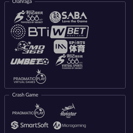
Olahraga
Crash Game