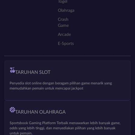
Togel
Olahraga
Crash
Game
Arcade
E-Sports
TARUHAN SLOT
Penyedia slot online dengan beragam pilihan game menarik yang
memudahkan pemain untuk mencapai jackpot
TARUHAN OLAHRAGA
Sportsbook Gaming Platform Terbaik menawarkan lebih banyak game,
odds yang lebih tinggi, dan menyediakan pilihan yang lebih banyak
untuk pemain.