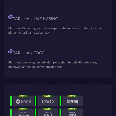
TARUHAN LIVE KASINO
Platform Pilihan bagi perusahaan-perusahaan terbaik di dunia, dengan
pilihan variasi game terbanyak
TARUHAN TOGEL
Platform togel yang menarik dari perusahan terbaik di dunia yang
menawarkan hadiah kemenangan besar