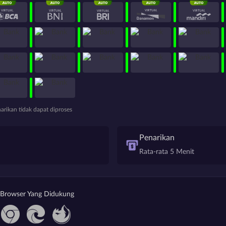
arikan tidak dapat diproses
Penarikan
Rata-rata 5 Menit
Browser Yang Didukung