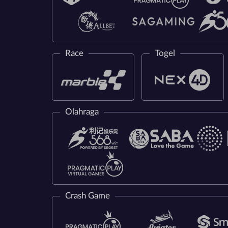
Race
Togel
Olahraga
Crash Game