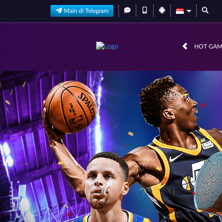
Main di Telegram
HOT GAM