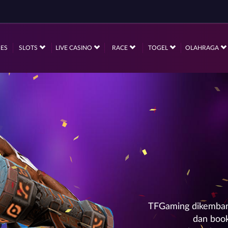
ES
SLOTS
LIVE CASINO
RACE
TOGEL
OLAHRAGA
TFGaming dikembang
dan book