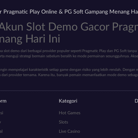
r Pragmatic Play Online & PG Soft Gampang Menang Har
 Akun Slot Demo Gacor Pragm
ang Hari Ini
a slot demo dari berbagai provider populer seperti Pragmatic Play dan PG Soft tanpa
rta menguji strategi bermain sebelum beralih ke mode permainan sesungguhnya. Ak
 ingin mempelajari karakteristik setiap game dengan risiko yang lebih rendah. Deng
sedia dari provider ternama. Karena itu, banyak pemain memanfaatkan mode demo seb
orm
Kategori
D
si
Hot Games
y
Slots
al
Live Casino