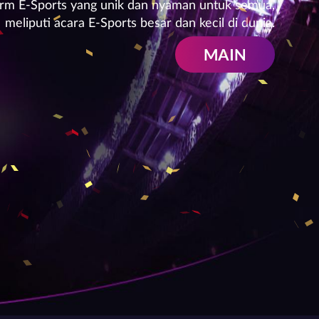
rm E-Sports yang unik dan nyaman untuk semua,
meliputi acara E-Sports besar dan kecil di dunia.
MAIN