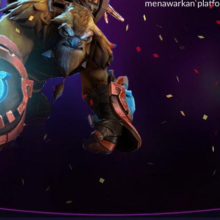
menawarkan platfo