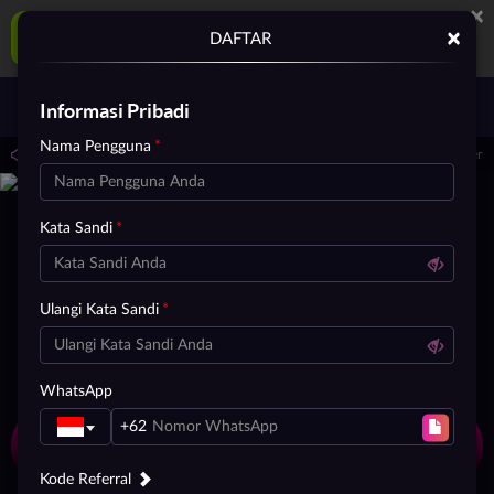
×
GACHA168 Aplikasi Mobile
×
DAFTAR
UNDUH
Jangan tampilkan lagi hari ini
Informasi Pribadi
Masuk
Daftar
Nama Pengguna
dari 15.00.00 sampai 30-Sep-2026 15.00.00. Selama waktu ini, PP Virtual Sports pe
Kata Sandi
Ulangi Kata Sandi
JACKPOT
PLAY
WhatsApp
+62
IDR
12,669,764,621
Kode Referral